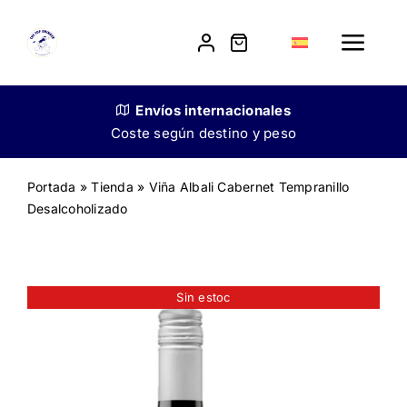
Skip
to
Toggle
content
Navig
Tienda
Envíos
internacionales
Coste según destino y peso
Nuestra historia
Portada
»
Tienda
»
Viña Albali Cabernet Tempranillo
Desalcoholizado
Venta a restauradores
Contacto
Sin estoc