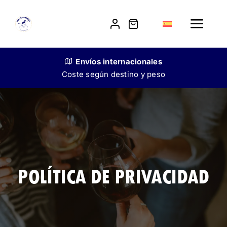
Skip
to
Toggle
content
Navig
Tienda
Envíos
internacionales
Coste según destino y peso
Nuestra historia
Venta a restauradores
Contacto
POLÍTICA DE PRIVACIDAD