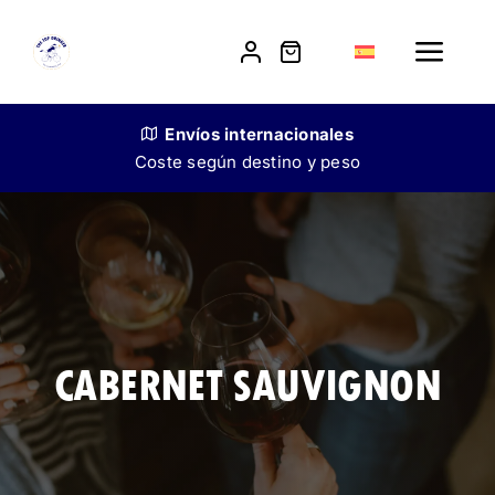
Skip
to
Toggle
content
Navig
Tienda
Envíos
internacionales
Coste según destino y peso
Nuestra historia
Venta a restauradores
Contacto
CABERNET SAUVIGNON