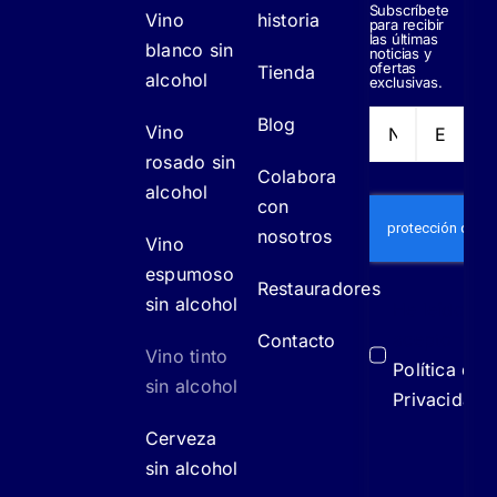
Subscríbete
Vino
historia
para recibir
las últimas
blanco sin
noticias y
ofertas
Tienda
alcohol
exclusivas.
Blog
Vino
rosado sin
Colabora
alcohol
con
nosotros
Vino
espumoso
Restauradores
sin alcohol
He leído y
acepto la
Contacto
Vino tinto
Política de
sin alcohol
Privacidad
Cerveza
sin alcohol