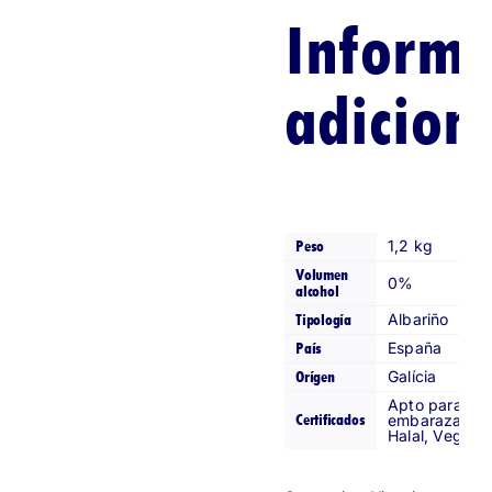
Gil
Informa
Tinto
cantidad
adicion
Peso
1,2 kg
Volumen
0%
alcohol
Tipología
Albariño
País
España
Orígen
Galícia
Apto para
Certificados
embarazadas
Halal, Vegano