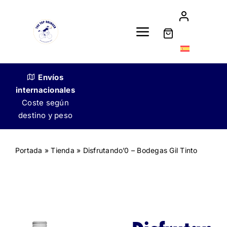
Skip
to
content
Toggle
Navigation
Tienda
Envíos
internacionales
Nuestra historia
Coste según
destino y peso
Venta a restauradores
Portada
»
Tienda
»
Disfrutando’0 – Bodegas Gil Tinto
Contacto