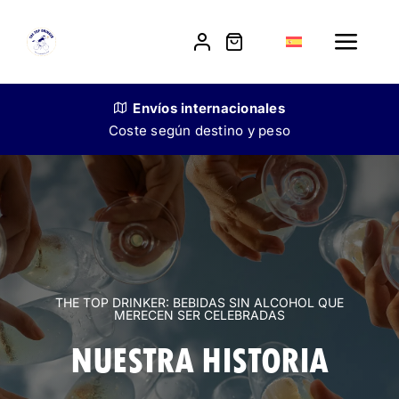
Skip
to
Toggle
content
Navig
Tienda
Envíos
internacionales
Coste según destino y peso
Nuestra historia
Venta a restauradores
Contacto
THE TOP DRINKER: BEBIDAS SIN ALCOHOL QUE
MERECEN SER CELEBRADAS
NUESTRA HISTORIA