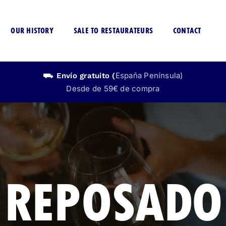
OUR HISTORY
SALE TO RESTAURATEURS
CONTACT
España Península)
⛟ Envío
gratuito
(
Desde de 59€ de compra
CERVEZA
LICOR
SIN ALCOHOL
SIN ALCOHO
REPOSADO