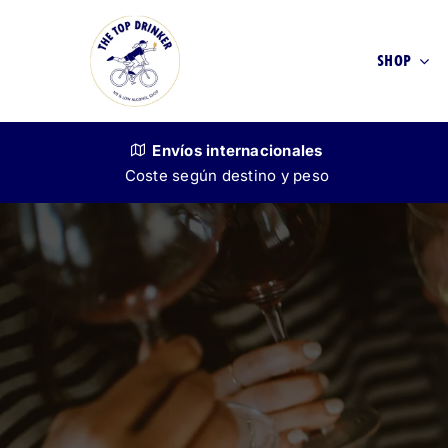
Skip
to
SHOP
content
Envíos
internacionales
Coste según destino y peso
VINO
SIN ALCOHOL