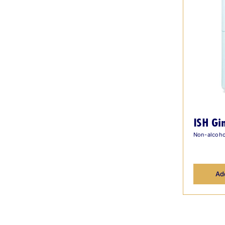
ISH Gin
Non-alcoho
Add