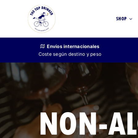
Skip
to
SHOP
content
Envíos
internacionales
Coste según destino y peso
VINO
SIN ALCOHOL
NON-AL