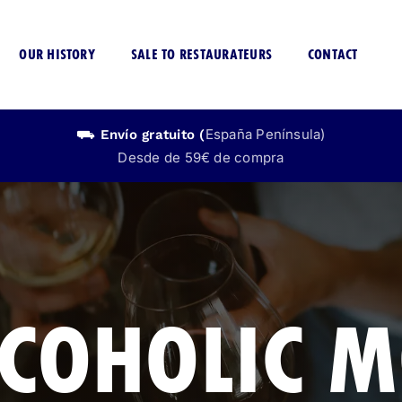
OUR HISTORY
SALE TO RESTAURATEURS
CONTACT
España Península)
⛟ Envío
gratuito
(
Desde de 59€ de compra
CERVEZA
LICOR
SIN ALCOHOL
SIN ALCOHO
COHOLIC M