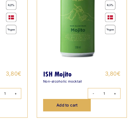
ISH Mojito
3,80
€
3,80
€
Non-alcoholic mocktail
ISH
ISH
Lime
Mojito
Add to cart
Daiquiri
quantity
quantity