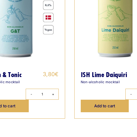
 & Tonic
ISH Lime Daiquiri
3,80
€
lic mocktail
Non-alcoholic mocktail
ISH
Gin
 to cart
Add to cart
&
Tonic
quantity