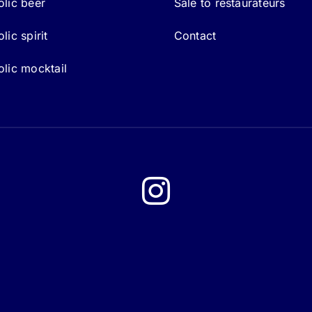
lic beer
Sale to restaurateurs
ic spirit
Contact
lic mocktail