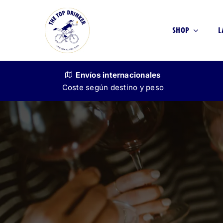
Skip
to
SHOP
L
content
Envíos
internacionales
Coste según destino y peso
VINO
SIN ALCOHOL