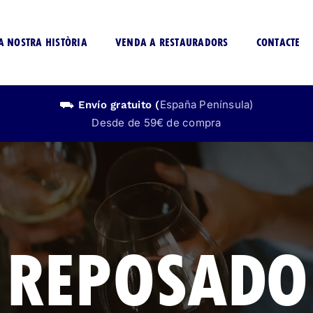
A NOSTRA HISTÒRIA
VENDA A RESTAURADORS
CONTACTE
España Península)
⛟ Envío
gratuito
(
Desde de 59€ de compra
CERVEZA
LICOR
SIN ALCOHOL
SIN ALCOHO
REPOSADO