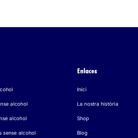
Enlaces
lcohol
Inici
ense alcohol
La nostra història
ense alcohol
Shop
 sense alcohol
Blog