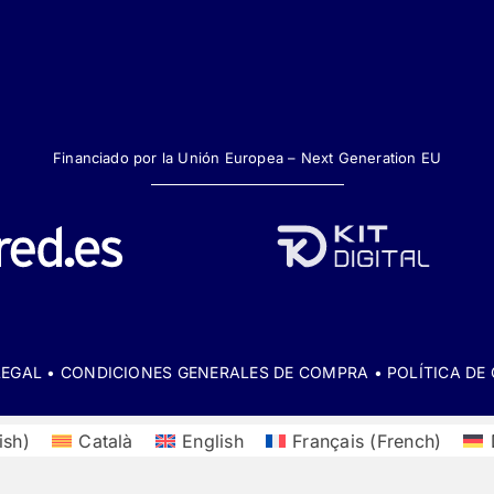
Financiado por la Unión Europea – Next Generation EU
LEGAL
•
CONDICIONES GENERALES DE COMPRA
•
POLÍTICA DE
ish
)
Català
English
Français
(
French
)