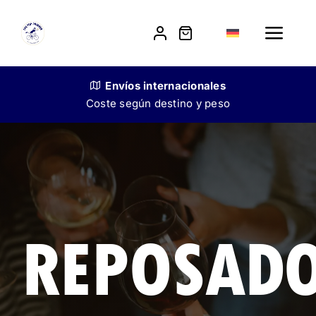
Skip
to
Toggle
content
Navig
Shop
Envíos
internacionales
Coste según destino y peso
Unsere Geschichte
Verkauf an Gastronomen
Kontakt
REPOSAD