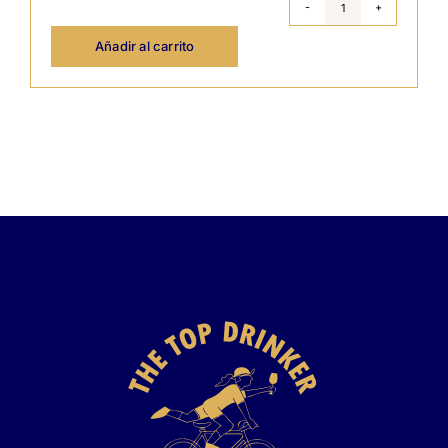
Disfrutando'0
-
Bodegas
Añadir al carrito
Gil
Verdejo
cantidad