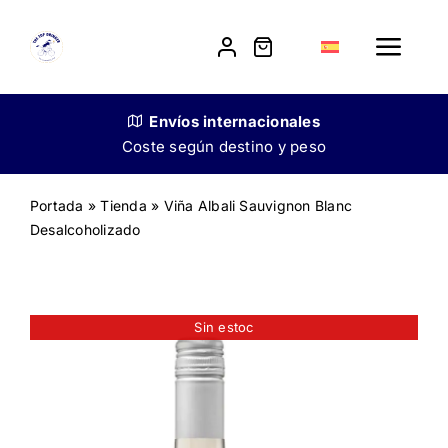
Skip
to
Toggle
content
Navig
Tienda
Envíos
internacionales
Coste según destino y peso
Nuestra historia
Portada
»
Tienda
»
Viña Albali Sauvignon Blanc
Desalcoholizado
Venta a restauradores
Contacto
Sin estoc