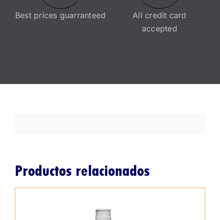
Best prices guarranteed
All credit card
accepted
Productos relacionados