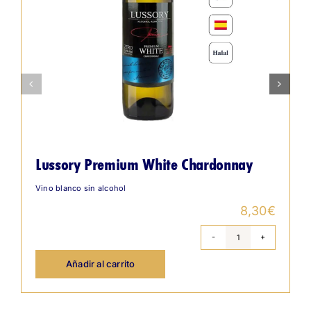
Lussory Premium White Chardonnay
Vino blanco sin alcohol
8,30
€
Lussory
Premium
White
Añadir al carrito
Chardonnay
cantidad