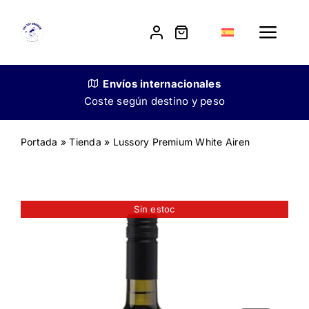
Skip
to
Toggle
content
Navig
Tienda
Envíos
internacionales
Coste según destino y peso
Nuestra historia
Portada
»
Tienda
»
Lussory Premium White Airen
Venta a restauradores
Contacto
Sin estoc