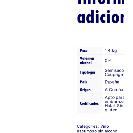
adicion
Peso
1,4 kg
Volumen
0%
alcohol
Semiseco –
Tipología
Coupage
País
España
Origen
A Coruña
Apto para
embarazadas
Certificados
Halal, Sin
gluten
Categories:
Vino
espumoso sin alcohol