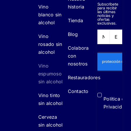
Subscríbete
Vino
historia
para recibir
las últimas
blanco sin
noticias y
ofertas
Tienda
alcohol
exclusivas.
Blog
Vino
rosado sin
Colabora
alcohol
con
nosotros
Vino
espumoso
Restauradores
sin alcohol
He leído y
acepto la
Contacto
Vino tinto
Política de
sin alcohol
Privacidad
Cerveza
sin alcohol