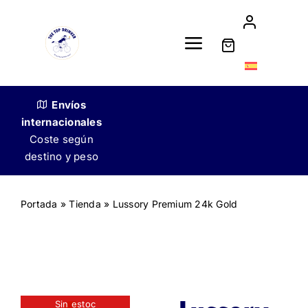
Skip
to
content
Toggle
Navigation
Tienda
Envíos
internacionales
Nuestra historia
Coste según
destino y peso
Venta a restauradores
Portada
»
Tienda
»
Lussory Premium 24k Gold
Contacto
Sin estoc