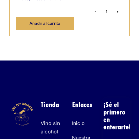
Lussory
Premium
Sparkling
Añadir al carrito
cantidad
Tienda
Enlaces
¡Sé el
primero
en
Vino sin
Inicio
enterarte!
alcohol
Nuestra