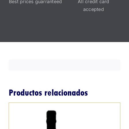
Best prices guarranteed
All credit card
accepted
Productos relacionados