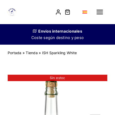
Skip
to
Toggle
content
Navig
Tienda
Envíos
internacionales
Coste según destino y peso
Nuestra historia
Portada
»
Tienda
»
ISH Sparkling White
Venta a restauradores
Contacto
Sin estoc