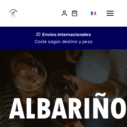
Skip
to
Toggle
content
Navig
Boutique
Envíos
internacionales
Coste según destino y peso
Notre histoire
Vente aux restaurateurs
Contact
ALBARIÑO