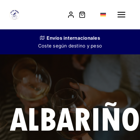
Skip
to
Toggle
content
Navig
Shop
Envíos
internacionales
Coste según destino y peso
Unsere Geschichte
Verkauf an Gastronomen
Kontakt
ALBARIÑO