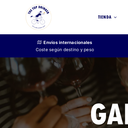
Skip
to
TIENDA
content
Envíos
internacionales
Coste según destino y peso
VINO
SIN ALCOHOL
GA