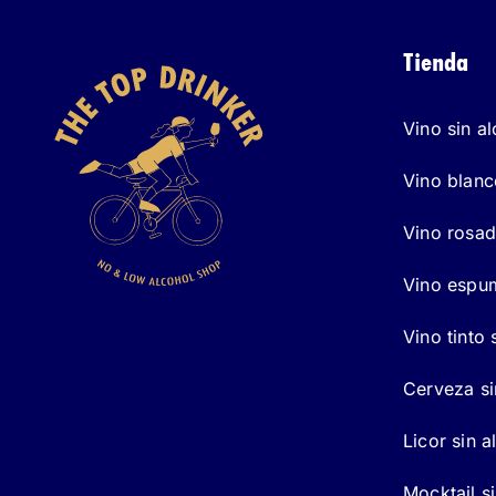
Tienda
Vino sin a
Vino blanc
Vino rosad
Vino espum
Vino tinto 
Cerveza si
Licor sin a
Mocktail s