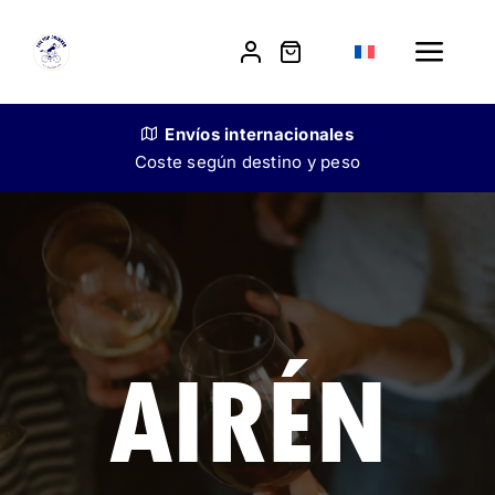
Skip
to
Toggle
content
Navig
Boutique
Envíos
internacionales
Coste según destino y peso
Notre histoire
Vente aux restaurateurs
Contact
AIRÉN