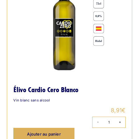
Élivo Cardio Cero Blanco
Vin blanc sans alcool
8,91
€
quantité
de
Ajouter au panier
Élivo