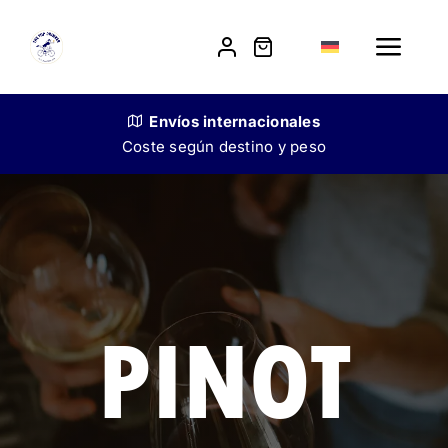
Skip
to
Toggle
content
Navig
Shop
Envíos
internacionales
Coste según destino y peso
Unsere Geschichte
Verkauf an Gastronomen
Kontakt
PINOT