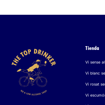
Tienda
Vi sense a
Vi blanc s
Vi rosat s
Vi escumós