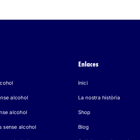
Gil
Espumoso
Blanco
Enlaces
lcohol
Inici
ense alcohol
La nostra història
ense alcohol
Shop
 sense alcohol
Blog