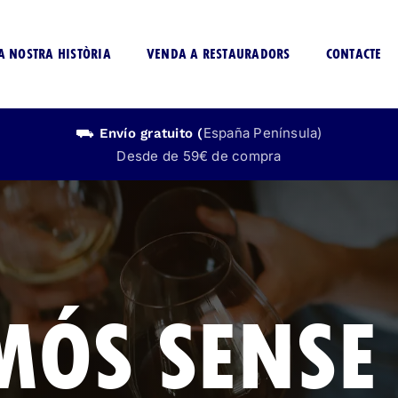
A NOSTRA HISTÒRIA
VENDA A RESTAURADORS
CONTACTE
España Península)
⛟ Envío
gratuito
(
Desde de 59€ de compra
CERVEZA
LICOR
SIN ALCOHOL
SIN ALCOHO
MÓS SENSE