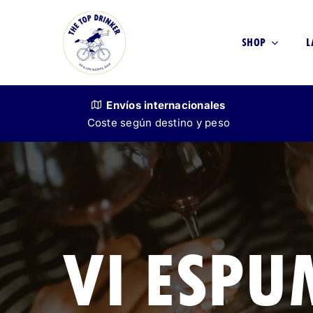
Skip
to
SHOP
L
content
Envíos
internacionales
Coste según destino y peso
VINO
SIN ALCOHOL
VI ESPU