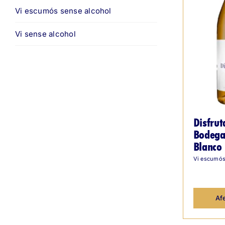
Vi escumós sense alcohol
Vi sense alcohol
Disfru
Bodega
Blanco
Vi escumós
Afe