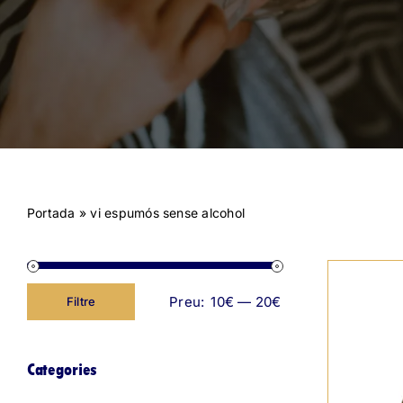
Portada
»
vi espumós sense alcohol
Preu:
10€
—
20€
Filtre
Preu
Preu
mínim
màxim
Categories