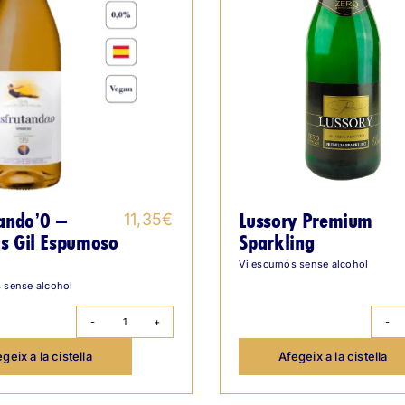
tando’0 –
Lussory Premium
11,35
€
s Gil Espumoso
Sparkling
Vi escumós sense alcohol
 sense alcohol
quantitat
de
geix a la cistella
Afegeix a la cistella
Disfrutando'0
-
Bodegas