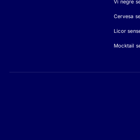
Vi negre s
Cervesa se
Licor sens
Mocktail s