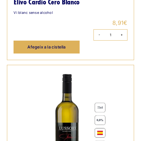
Élivo Cardio Cero Blanco
Vi blanc sense alcohol
8,91
€
quantitat
de
Afegeix a la cistella
Élivo
Cardio
Cero
Blanco