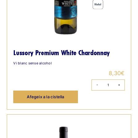
Lussory Premium White Chardonnay
Vi blanc sense alcohol
8,30
€
quantitat
de
Afegeix a la cistella
Lussory
Premium
White
Chardonnay