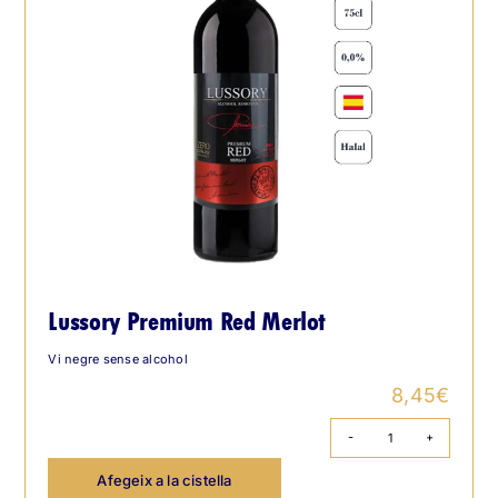
Lussory Premium Red Merlot
Vi negre sense alcohol
8,45
€
quantitat
de
Afegeix a la cistella
Lussory