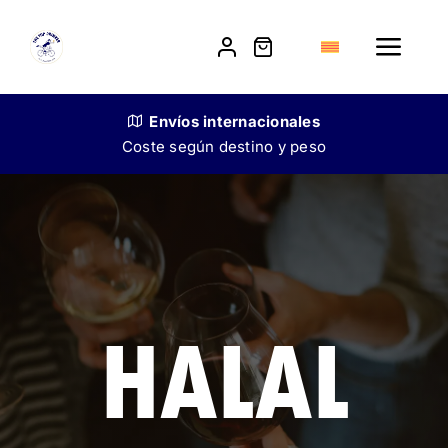
Skip
to
Toggle
content
Navig
Shop
Envíos
internacionales
Coste según destino y peso
La nostra història
Venda a restauradors
Contacte
HALAL