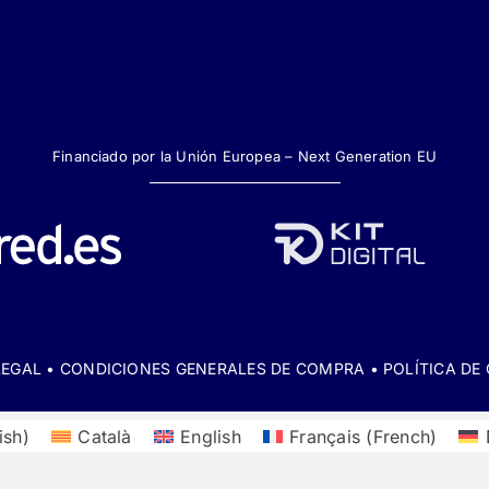
Financiado por la Unión Europea – Next Generation EU
LEGAL
•
CONDICIONES GENERALES DE COMPRA
•
POLÍTICA DE
ish
)
Català
English
Français
(
French
)