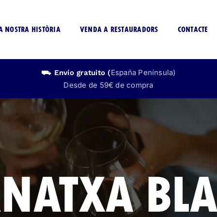
A NOSTRA HISTÒRIA
VENDA A RESTAURADORS
CONTACTE
España Península)
⛟ Envío
gratuito
(
Desde de 59€ de compra
CERVEZA
LICOR
SIN ALCOHOL
SIN ALCOHO
NATXA BL