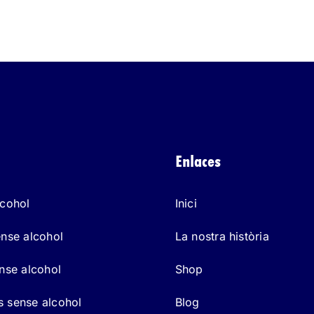
Enlaces
lcohol
Inici
ense alcohol
La nostra història
ense alcohol
Shop
 sense alcohol
Blog