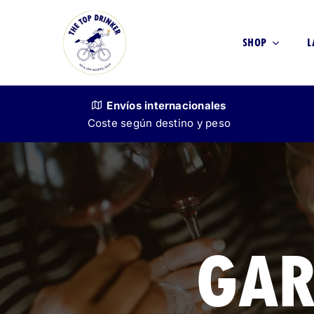
Skip
to
SHOP
L
content
Envíos
internacionales
Coste según destino y peso
VINO
SIN ALCOHOL
GAR